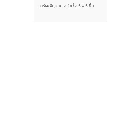
การ์ดเชิญขนาดสำเร็จ 6 X 6 นิ้ว
Follow Us
Contac
More Information on Social Networks
60/
Road, T
Bangko
Mob
Mob
job
Lin