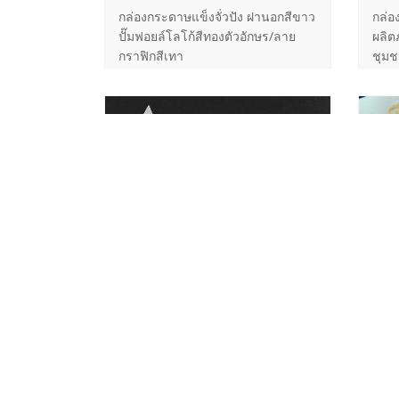
กล่องกระดาษแข็งจั่วปัง ฝานอกสีขาว
กล่อ
ปั๊มฟอยล์โลโก้สีทองตัวอักษร/ลาย
ผลิต
กราฟิกสีเทา
ชุมช
AMERA Soap กล่องสบู่พร้อมคู่มือการ
สบู่
ใช้ โดย RINRADA BRAND ขนาด
มีการ
กล่องสำเร็จ 6.5 x 6.5 x 3 ซม. ขนาด
แบรน
คู่มือ 6.4 x 6.4 x 3 ซม. จั่วปังหนา
0.85 มิล ใบห่อกล่องกระดาษอาร์ต