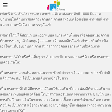
เฟดดริโกนี่ เป็นโรงงานกระดาษที่ก่อตั้งมาตั้งแต่สมัยปี 1888 มีความ
ชำนาญในด้านการผลิตกระดาษคุณภาพสำหรับเครื่องเขียน งานพิมพ์ งาน
ฉลาก งานหนังสือ งานบรรจุภัณฑ์
เฟดดริโกนี่ ได้พัฒนา และออกแบบลายกระดาษใหม่ๆ เพื่อตอบสนองความ
ต้องการของลูกค้าในกลุ่มผู้ออกแบบ เจ้าของผลิตภัณฑ์ เจ้าของสินค้า เพื่อ
เอาใจคนที่ชอบงานคุณภาพ ที่มาจากการคัดสรรกระดาษที่มีคุณภาพ
กระดาษ ACQ หรือชื่อเต็มๆ ว่า Acquerello (กระดาษเอซีคิว หรือ กระดาษ
อเควอเรลโล่)
เป็นกระดาษลายเส้น ตลอดแนวจากซ้ายไปขวา หรือจากบนลงล่าง ซึ่งปกติ
แล้วเราจะนิยมใช้เป็นลายเส้นจากซ้ายไปขวา
เป็น กระดาษที่ไม่ได้มีการฟอกสีโดยใช้คลอรีน ซึ่งการฟองสีด้วยคลอรีน จะ
ส่งผลกระทบต่อสี่งแวดล้อม โดยมีสารคลอรีนตกค้างจากการระบายน้ำ และ
การเกิดก๊าซคลอรีนในขบวนการผลิต และเยื้อกระดาษที่นำมาผลิตกระดาษ
ตัวนี้ จะเป็นการนำเยื้อกระดาษมาจากป่าที่ปลูกขึ้นเพื่ออุตสาหกรรมกระดาษ
โดยเฉพาะ (FSC)