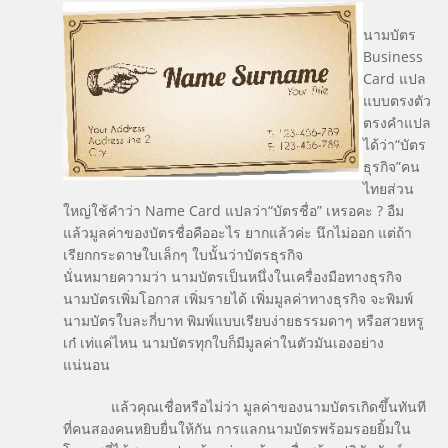
นามบัตร
Business
Card แปล
แบบตรงตัว
ตรงคำแปล
ได้ว่า“บัตร
ธุรกิจ”คน
ไทยส่วน
ใหญ่ใช้คำว่า Name Card แปลว่า“บัตรชื่อ” เหรอคะ ? อืม
แล้วมูลค่าของบัตรชื่อคืออะไร ยากแล้วค่ะ นึกไม่ออก แต่ถ้า
เรียกกระดาษใบเล็กๆ ใบนั้นว่าบัตรธุรกิจ
นั่นหมายความว่า นามบัตรเป็นหนึ่งในเครื่องมือทางธุรกิจ
นามบัตรเพิ่มโอกาส เพิ่มรายได้ เพิ่มมูลค่าทางธุรกิจ จะพิมพ์
นามบัตรใบละกี่บาท พิมพ์แบบเรียบง่ายธรรมดาๆ หรือสวยหรู
เก๋ เท่แค่ไหน นามบัตรทุกใบก็มีมูลค่าในตัวมันเองอย่าง
แน่นอน
แล้วคุณเชื่อหรือไม่ว่า มูลค่าของนามบัตรเกิดขึ้นทันที
ที่คนสองคนหยิบยื่นให้กัน การแลกนามบัตรพร้อมรอยยิ้มใน