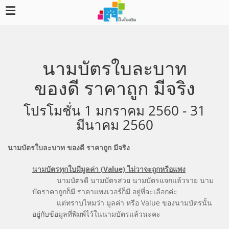
นามบัตรใบละบาท
ของดี ราคาถูก มีจริง
โปรโมชั่น 1 มกราคม 2560 - 31
มีนาคม 2560
นามบัตรใบละบาท ของดี ราคาถูก มีจริง
นามบัตรทุกใบมีมูลค่า (
Value) ไม่วาจะถูกหรือแพง
นามบัตรดี นามบัตรสวย นามบัตรแจกแล้วรวย นาม
บัตราคาถูกก็มี ราคาแพงเวอร์ก็มี อยู่ที่จะเลือกค่ะ
แต่ทราบไหมว่า มูลค่า หรือ Value ของนามบัตรนั้น
อยู่กับข้อมูลที่พิมพ์ไว้ในนามบัตรแล้วนะคะ