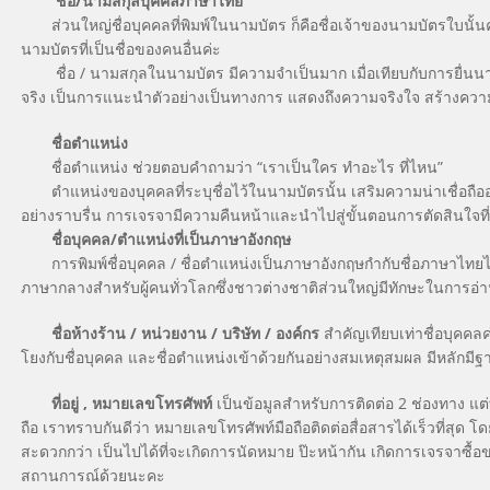
ชื่อ
/นามสกุลบุคคลภาษาไทย
ส่วนใหญ่ชื่อบุคคลที่พิมพ์ในนามบัตร ก็คือชื่อเจ้าของนามบัตรใบนั้นค่ะ
นามบัตรที่เป็นชื่อของคนอื่นค่ะ
ชื่อ / นามสกุลในนามบัตร มีความจำเป็นมาก เมื่อเทียบกับการยื่นนามบัตรท
จริง เป็นการแนะนำตัวอย่างเป็นทางการ แสดงถึงความจริงใจ สร้างความน่
ชื่อตำแหน่ง
ชื่อตำแหน่ง ช่วยตอบคำถามว่า “เราเป็นใคร ทำอะไร ที่ไหน”
ตำแหน่งของบุคคลที่ระบุชื่อไว้ในนามบัตรนั้น เสริมความน่าเชื่อถืออ
อย่างราบรื่น การเจรจามีความคืนหน้าและนำไปสู่ขั้นตอนการตัดสินใจที่
ชื่อบุคคล/ตำแหน่งที่เป็นภาษาอังกฤษ
การพิมพ์ชื่อบุคคล / ชื่อตำแหน่งเป็นภาษาอังกฤษกำกับชื่อภาษาไทยไว้ ไม
ภาษากลางสำหรับผู้คนทั่วโลกซึ่งชาวต่างชาติส่วนใหญ่มีทักษะในการอ่าน /
ชื่อห้างร้าน
/ หน่วยงาน / บริษัท / องค์กร
สำคัญเทียบเท่าชื่อบุคคล
โยงกับชื่อบุคคล และชื่อตำแหน่งเข้าด้วยกันอย่างสมเหตุสมผล มีหลักม
ที่อยู่ , หมายเลขโทรศัพท์
เป็นข้อมูลสำหรับการติดต่อ 2 ช่องทาง แ
ถือ เราทราบกันดีว่า หมายเลขโทรศัพท์มือถือติดต่อสื่อสารได้เร็วที่สุด โ
สะดวกกว่า เป็นไปได้ที่จะเกิดการนัดหมาย ป๊ะหน้ากัน เกิดการเจรจาซื้อ
สถานการณ์ด้วยนะคะ