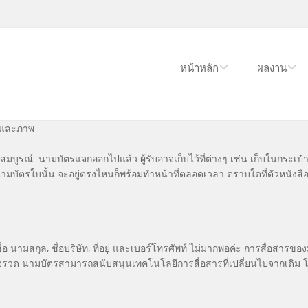
หน้าหลัก
ผลงาน
ือและภาพ
บูรณ์ นามบัตรแจกออกไปแล้ว ผู้รับอาจเก็บไว้ที่ต่างๆ เช่น เก็บในกระเป
านามบัตรใบนั้น จะอยู่ตรงไหนก็พร้อมทำหน้าที่ตลอดเวลา ตราบใดที่ตัวหนังสื
ามสกุล, ชื่อบริษัท, ที่อยู่ และเบอร์โทรศัพท์ ไม่มากพอค่ะ การสื่อสารของ
าจรวด นามบัตรสามารถสนับสนุนเทคโนโลยีการสื่อสารที่เปลี่ยนไปจากเดิม โดยทำ