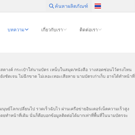
ค้นหาผลิตภัณฑ์
บทความ
เกี่ยวกับเรา
ติดต่อเรา
๋าสตางค์ กระเป๋าใส่นามบัตร เหน็บในสมุด/หนังสือ วางสอดซ่อนไว้ตรงไหน
อยังชัดเจน ไม่ฉีกขาด ไม่เลอะเทอะเสียหาย นามบัตรเก่าเก็บ อาจได้ทำหน้าที่
มนุษย์โลกเปลี่ยนไป รวดเร็วฉับไว ผ่านเครือข่ายอินเตอร์เน็ตความเร็วสูง
หน้าที่เดิม นั่นก็คือบอกข้อมูลติดต่อได้มากเท่าที่พื้นที่ในนามบัตรจะ