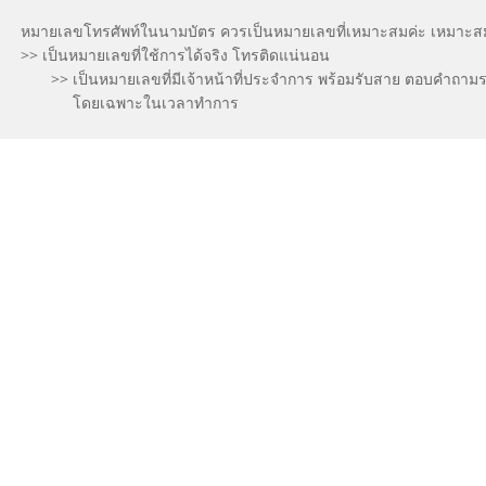
หมายเลขโทรศัพท์ในนามบัตร ควรเป็นหมายเลขที่เหมาะสมค่ะ เหมาะสมที่
>> เป็นหมายเลขที่ใช้การได้จริง โทรติดแน่นอน
>> เป็นหมายเลขที่มีเจ้าหน้าที่ประจำการ พร้อมรับสาย ตอบคำถา
โดยเฉพาะในเวลาทำการ
ควรใส่หมายเลขโทรศัพท์มือถือไว้ในนามบัตรหรือไม่
?
ยุคที่โทรศัพท์มือถือเป็นปัจจัยที่ 5 ของมนุษยโลกไปแล้วก็ควรใส่หม
พร้อม แถมมีเบอร์สำรองให้กระหน่ำโทรได้เต็มที่ โทรได้ตลอด 24 ชั่วโ
ยุคที่การแข่งขันทางธุรกิจสูง เบอร์โทรศัพท์มือถือ เป็นสิ่งจำเป็นและเ
ใบเดิม มีลายมือเขียนเบอร์โทรศัพท์เพิ่มเติมไว้ เต็มไปหมด ...เอิ่ม คือ 
ที่อยู่บอกตำแหน่งที่ตั้ง
มาถึงเรื่องที่อยู่ ที่ตั้งสำนักงาน ที่อยู่เป็นข้อมูลบอกตำแหน่งที่ตั้ง มีความส
อยู่ตามที่ระบุในนามบัตร แต่ยุคนี้ (อีกแล้ว) ไม่ต้องเสียเวลาหา จะสืบหาบ
เลขที่บ้านชัดสุดๆ เลยค่ะ
รายละเอียดที่อยู่
ข้อมูลที่อยู่แบบครบถ้วนสมบูรณ์ ต้องมีอะไรบ้าง ?
> มีเลขที่, ถนน, แขวง/ตำบล, เขต/อำเภอ, ตรอกซอกซอย, จังหวัดและรหัสไปรษ