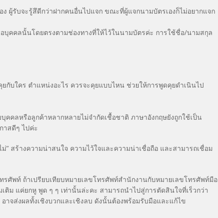
ง ผู้รับจะรู้สึดีกว่าฝากคนอื่นไปแจก ขณะที่ผู้แจกนามบัตรเองก็ไม่อยากแจก
ิดต่อบุคคลนั้นโดยตรงตามช่องทางที่ให้ไว้ในนามบัตรค่ะ การใช้ชื่อ/นามสกุล
ังคุยกับใคร ตำแหน่งอะไร ควรจะคุยแบบไหน ช่วยให้การพูดคุยดำเนินไป
ับบุคคลหรือลูกค้าหลากหลายไม่จำกัดเชื้อชาติ ภาษาอังกฤษยังถูกใช้เป็น
อกาสดีๆ ไปค่ะ
อไม่” สร้างความน่าสนใจ ความไว้ใจและความน่าเชื่อถือ และสามารถเชื่อม
โทรศัพท์ ถ้าเปรียบเทียบหมายเลขโทรศัพท์สำนักงานกับหมายเลขโทรศัพท์มือ
เติม แค่ยกหู พูด ๆ ๆ เท่านั้นล่ะคะ สามารถนำไปสู่การตัดสินใจที่เร็วกว่า
 อาจส่งผลทั้งเชิงบวกและเชิงลบ ดังนั้นต้องพร้อมรับมือและแก้ไข