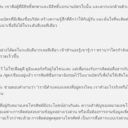
 เขาคือผู้ที่มีสิทธิ์พกพาและมีสิทธิ์แจกนามบัตรใบนั้น และควรแจกด้วยตัวเอ
ี่มีเพียงชื่อบริษัท สร้างความรู้สึกที่ดีกว่าให้กับผู้รับ และมั่นใจที่จะต
าเชื่อถือได้ในระดับดีเลยทีเดียว
ย่างได้ผลในระดับดีมากเลยทีเดียว เข้าทำนองรู้เขารู้เรา ทราบว่าใครกำล
รวดเร็วขึ้น
่ใช่เพื่อดูดี ดูอินเตอร์หรือดูไฮไซนะคะ แต่เพื่อรองรับการติดต่อสื่อสารก
พูด/เขียนอยู่แล้ว การพิมพ์ชื่อภาษาอังกฤษไว้ในนามบัตรก็เพื่อไม่ให้เสียโ
ค่ะ ช่วยตอบคำถามว่า “เรามีตำแหน่งแหล่งที่อยู่ตรงไหน เราทำอะไรจริงหรื
ีฐาน
ต่ที่อยู่กับหมายเลขโทรศัพท์มีประโยชน์ต่างกันค่ะ ความสำคัญของหมายเลข
ดยเฉพาะการติดต่อสอบถามข้อมูลอย่างเร่งด่วน หรือเมื่อต้องการถามข้อมูลเพิ่ม
ขายเร็วกว่าซะด้วย การติดต่อพูดคุยทางโทรศัพท์ เป็นการสื่อสารแบบเร่งด่วน