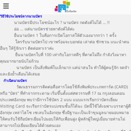
วิธีใช้ประโยชน์จากนามบัตร
นามบัตรมีประโยชน์อะไร ? นามบัตร กดตังค์ไม่ได้ ... !!
อ่อ ... แต่นามบัตรช่วยหาตังค์ได้ค่ะ
ยื่นนามบัตร 1 ใบคือการเปิดโอกาสให้ตัวเองมากกว่า 1 ครั้ง
ใครรับนามบัตรไป เขาพร้อมจะบอกต่อ เล่าต่อ ชักชวน แนะนำคน
อื่นๆ ให้รู้จักเรา ติดต่อหาเราค่ะ
ยื่นนามบัตรใบที่ 100 เท่ากับโอกาสดีๆ ที่คาดไม่ถึง กำลังวิ่งมาหา
คุณมากมายนับไม่ถ้วน
นามบัตร เป็นสิ่งพิมพ์ใบเล็กมาก แต่น่าสนใจ ทำให้ผู้คนรู้จัก จดจำ
และยังย้ำเตือนได้เสมอ
กำเนิดนามบัตร
วัฒนธรรมการติดต่อสื่อสารโดยใช้สิ่งพิมพ์ประเภทการ์ด (CARD)
หรือ “บัตร” ที่ทำจากกระดาษ เริ่มขึ้นตั้งแต่ศตวรรษที่ 17 ณ กรุงลอนดอน
ประเทศอังกฤษ พบว่ามีการใช้บัตร 2 แบบ แบบแรกเรียกว่าบัตรเยี่ยม
Visiting Card จะเรียกว่าบัตรแบ่งชนชั้นก็ได้นะ บัตนี้ใช้ได้เฉพาะบรรดาผู้ดี
อังกฤษ เหล่าไฮโซ เซเลบในอังกฤษ ซึ่งมีฐานะเป็นเจ้าขุนมูลนายมอบหมาย
ให้คนรับใช้ถือบัตรเยี่ยมไปมอบให้กับเพื่อนฝูง ผู้หลักผู้ใหญ่เมื่อนายท่านไม่
สามารถไปเยี่ยมเยียนได้ด้วยตนเอง