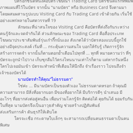
บัตรอีกชนิดหนึ่งคือบัตรโฆษณา Trading Card บัตรชนิดแรกที่พิมพ์
ภาพแผนที่ไว้ในบัตร จากนั้น “นามบัตร” หรือ Business Card จึงตามมา
โดยผสมผสานรูปแบบ Visiting Card กับ Trading Card เข้าด้วยกัน เริ่มใช้
อย่างแพร่หลายในศตวรรษที่ 19
ลักษณะที่น่าสนใจของ Visiting Card คือบัตรที่ส่งถึงกันระหว่าง
คนรู้จักและจดจำกันได้ ส่วนลักษณะของ Trading Card คือสื่อประเภท
โฆษณาประชาสัมพันธ์รุ่นเก๋ากึ้กนั่นเอง สังเกตได้ว่าบัตรสองแบบนี้ถูกใช้
อย่างมีจุดประสงค์ เริ่มที่ ... กระตุ้นความสนใจ บอกให้รับรู้ เกิดการรู้จัก
สร้างการจดจำ จากนั้นก็ตามตอกย้ำเตือนไปทุกที่ ... ทุกที่ หมายความว่า ที่ๆ
บัตรจะถูกนำไปวาง เก็บซุกลืมไว้ตรงไหนนานเท่าไรก็ตาม แต่หากวันหนึ่ง
ใครไปเจอมันเข้า บัตรจะทำหน้าที่เตือนให้นึกถึง จำเรื่องราว ไปจนถึงจำ
เจ้าของบัตรได้
นามบัตรทำให้คุณ“ไม่ธรรมดา”
ใช่ค่ะ ... มีนามบัตรเป็นของตัวเอง ไม่ธรรมดาดหรอก ถ้าคุณมี
ความสามารถ มีสิ่งที่อยากบอก มีของที่อยากให้ มีบริการดีๆ นำเสนอ มี
อะไรๆ ที่อยากส่งต่อสู่คนอื่น เพื่อนร่วมโลกรู้จัก ติดต่อได้ คุยกันได้ ยอมรับกัน
ในที่สุด นามบัตรจึงเป็นอาวุธสำคัญ ช่วยสร้างปฏิสัมพันธ์
ส่งเสริมการค้า ดันธุรกิให้เติบโต
ใครจะเชื่อ กระดาษใบเล็กๆ จะสามารถเปลี่ยนคนธรรมดาเป็นคน
พิเศษ