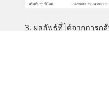
คริสต์มาส/ปีใหม่
เวลากลับมาทบทวนความสั
3. ผลลัพธ์ที่ได้จากการกล
สร้างความรู้สึกเป็นส่วนหนึ่ง (Belongingness)
กระตุ้นการพูดถึงในเชิงบวก (Positive Word of Mouth
ฟื้นฟูความสัมพันธ์ที่ห่างเหินอย่างเป็นธรรมชาติ
สร้างความประทับใจใหม่ที่ต่อยอดโอกาสทางธุรกิจ
ต่อยอดความสัมพันธ์ให้แข็งแรงและยั่งยืน
4. ข้อคิดส่งท้าย