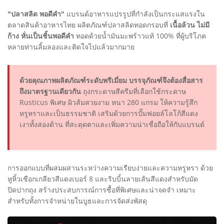
"ปลาสลิด พอดีคำ"
แบรนด์อาหารแปรรูปที่กำลังเป็นกระแสแรงใน
ตลาดสินค้าอาหารไทย ผลิตภัณฑ์ปลาสลิดทอดกรอบที่
เนื้อล้วน ไม่มี
ก้าง หั่นเป็นชิ้นพอดีคำ
ทอดด้วยน้ำมันมะพร้าวแท้ 100% ที่ผู้บริโภค
หลายท่านลิ้มลองและติดใจไปแล้วมากมาย
ด้วยคุณภาพผลิตภัณฑ์ระดับพรีเมี่ยม บรรจุภัณฑ์จึงต้องสื่อสาร
ถึงมาตรฐานเดียวกัน
ถุงกระดาษสีครีมที่เลือกใช้กระดาษ
Rusticus พิเศษ ผิวส้มสวยงาม หนา 280 แกรม ให้ความรู้สึก
หรูหราและเป็นธรรมชาติ เสริมด้วยการปั๊มฟอยล์โลโก้สีแดง
เงาทั้งสองด้าน ที่สะดุดตาและเพิ่มความน่าเชื่อถือให้กับแบรนด์
การออกแบบที่ผสมผสานระหว่างความเรียบง่ายและความหรูหรา ด้วย
หูหิ้วเชือกเกลียวสีแดงเบอร์ 8 และริบบิ้นลายเส้นสีแดงสำหรับมัด
ปิดปากถุง สร้างประสบการณ์การซื้อที่พิเศษและน่าจดจำ เหมาะ
สำหรับทั้งการจำหน่ายในบูธและการจัดส่งพัสดุ