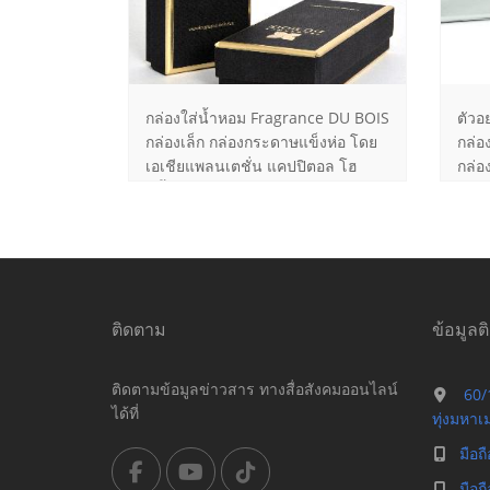
กล่องใส่น้ำหอม Fragrance DU BOIS
ตัวอย
กล่องเล็ก กล่องกระดาษแข็งห่อ โดย
กล่อ
เอเชียแพลนเตชั่น แคปปิตอล โฮ
กล่อ
ลดิ้งส์ ขนาดกล่องสำเร็จ 6 X 14.6 X
กล่อ
3 ซม. กระดาษสีดำพิเศษ มีลวดลาย
ครอ
ในตัว
ประม
ติดตาม
ข้อมูลต
ติดตามข้อมูลข่าวสาร ทางสื่อสังคมออนไลน์
60/1
ได้ที่
ทุ่งมหา
มือถ
มือถ