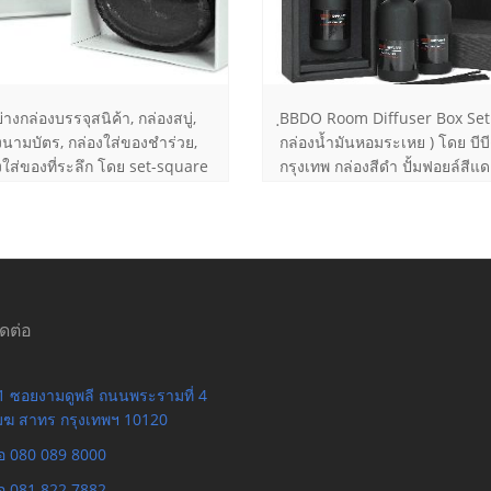
่างกล่องบรรจุสนิค้า, กล่องสบู่,
ฺBBDO Room Diffuser Box Set 
งนามบัตร, กล่องใส่ของชำร่วย,
กล่องน้ำมันหอมระเหย ) โดย บีบี
งใส่ของที่ระลึก โดย set-square
กรุงเทพ กล่องสีดำ ปั้มฟอยล์สีแด
งกระดาษแข็งห่อจั่วปัง พร้อมฝา
บพลาสติกใส ขนาดสำเร็จ
าณ 9.2 x 5.7 ซม.
ิดต่อ
 ซอยงามดูพลี ถนนพระรามที่ 4
เมฆ สาทร กรุงเทพฯ 10120
ือ 080 089 8000
ือ 081 822 7882