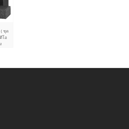
( ชุด
ดีโอ
ง