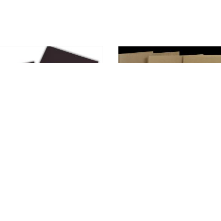
กระดาษขึ้นรูป เคลือบลามิเนต
แฟ้มเอกสารกระดาษ Kraft ขน
 1 หน้า โลโก้ปั๊มฟอยล์สีทอง
สำเร็จ 22 x 30 ซม.
(GG5)