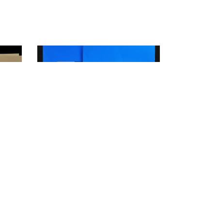
าด
Paper folder, A4 size. die cut
window on the cover