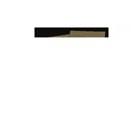
แฟ้มกระดาษคราฟท์ Advance
แฟ้ม
Power ขนาด 22 x 30 ซม.
ด้าน
เงา 