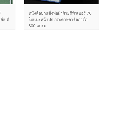
P
หนังสือปกแข็งห่อผ้าฝ้ายสีฟ้าเบอร์ 76
ีส ดี
ใบแปะหน้าปก กระดาษอาร์ตการ์ด
300 แกรม
 ไพรเว
หนังสือรายชื่อลูกค้าโรงพยาบาล
รามคำแหง ขนาดเล่ม A4