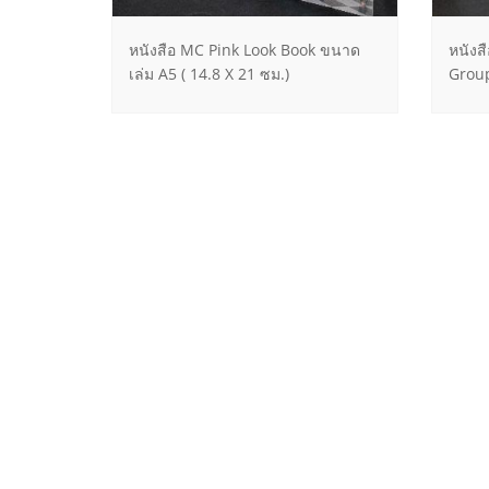
หนังสือ MC Pink Look Book ขนาด
หนังส
เล่ม A5 ( 14.8 X 21 ซม.)
Group
หนังสือปกแข็ง พิมพ์ 4 สี CMYK และสี
หนังส
ทอง Metallic เคลือบลามิเนตด้าน
Phot