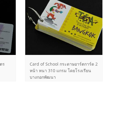
ัตร
Card of School กระดาษอาร์ตการ์ด 2
หน้า หนา 310 แกรม โดยโรงเรียน
บางกอกพัฒนา