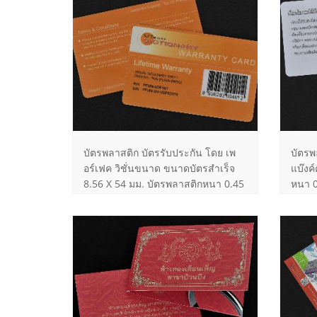
บัตรพลาสติก บัตรรับประกัน โดย เพ
บัตรพ
อร์เฟค วิชั่นขนาด ขนาดบัตรสำเร็จ
แบ๊งค
8.56 X 54 มม. บัตรพลาสติกหนา 0.45
หนา 0
มม.