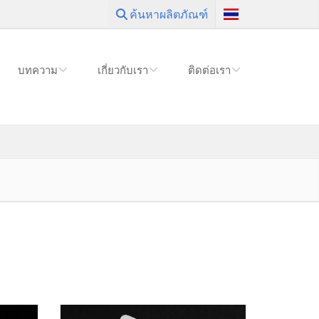
ค้นหาผลิตภัณฑ์
บทความ
เกี่ยวกับเรา
ติดต่อเรา