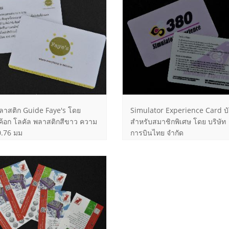
ลาสติก Guide Faye's โดย
Simulator Experience Card บ
์ค้อก โลคัล พลาสติกสีขาว ความ
สำหรับสมาชิกพิเศษ โดย บริษัท
.76 มม
การบินไทย จำกัด